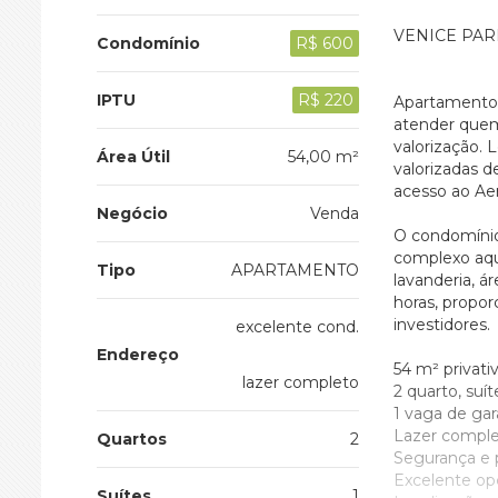
VENICE PAR
Condomínio
R$ 600
IPTU
R$ 220
Apartamento 
atender quem 
valorização. 
Área Útil
54,00 m²
valorizadas d
acesso ao Aer
Negócio
Venda
O condomínio
complexo aquá
Tipo
APARTAMENTO
lavanderia, á
horas, propor
investidores.
excelente cond.
Endereço
54 m² privati
lazer completo
2 quarto, suít
1 vaga de ga
Lazer complet
Quartos
2
Segurança e p
Excelente op
Suítes
1