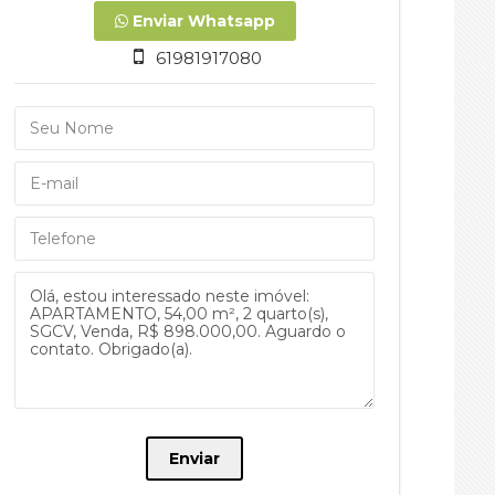
Enviar Whatsapp
61981917080
Enviar