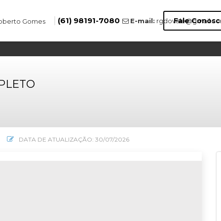
(61) 98191-7080
Fale Conosc
E-mail:
rgdovale@gmail.c
0
PLETO
DATA DE ATUALIZAÇÃO: 30/07/2026