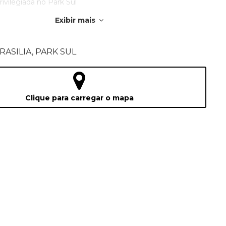
rivilegiada no Park Sul
Exibir mais
 equilíbrio perfeito entre praticidade, lazer, segurança e
mobiliária. Agende sua visita e conheça essa oportunidade!
BRASILIA, PARK SUL
odem sofre alteração sem aviso prévio
Clique para carregar o mapa
mes
usivo da construtora