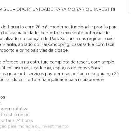
K SUL – OPORTUNIDADE PARA MORAR OU INVESTIR!
de 1 quarto com 26 m², moderno, funcional e pronto para
busca praticidade, conforto e excelente potencial de
Localizado no coração do Park Sul, uma das regiões mais
e Brasília, ao lado do ParkShopping, CasaPark e com fácil
oporto e principais vias da cidade.
 oferece uma estrutura completa de resort, com amplo
tico, piscinas, academia, espaços de convivência,
reas gourmet, serviços pay-per-use, portaria e segurança 24
cionando conforto e tranquilidade para moradores e
vos
e
ragem rotativa
o estilo resort
ortaria 24 horas
ção para moradia ou investimento