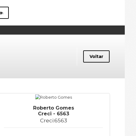
o
om
Voltar
Roberto Gomes
Creci - 6563
Creci:6563