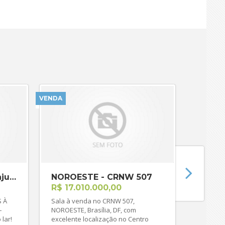
VENDA
VENDA
LAGO 
R$ 8.
Casa Re
Lago Sul Excelente oportunidade e
uma das
do Lago 
implant
LAGO SUL - SMDB Conjunto 5
NOROESTE - CRNW 507
plano de
4
R$ 17.010.000,00
conforto
aproveit
Sala à venda no CRNW 507,
10 está 
–
NOROESTE, Brasília, DF, com
regiões 
excelente localização no Centro
do Lago Sul. O imóvel c