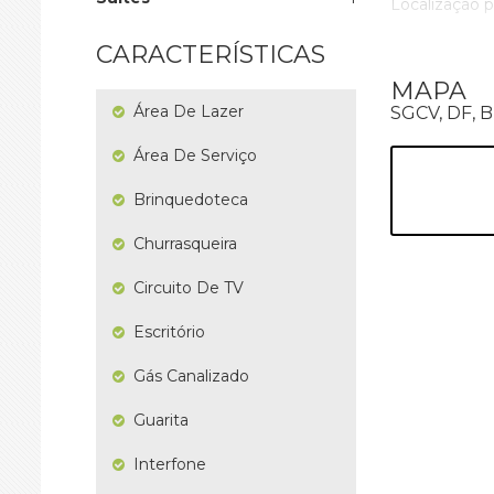
Localização p
Venice Park: o
CARACTERÍSTICAS
valorização i
MAPA
?
Área De Lazer
SGCV, DF, 
*** Valores p
Área De Serviço
Visitas
Brinquedoteca
Roberto Go
Churrasqueira
Corretor excl
Circuito De TV
Escritório
Gás Canalizado
Guarita
Interfone