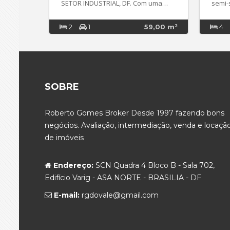
SETOR INDUSTRIAL, DF. Com uma
semi-suítes. Es
vista nascente privilegiada e
confo
acabamento novo, oferece conforto
local
2
1
59,00 m²
4
e praticidade para seu dia a dia,
sua fa
além de ser uma excelente
ambie
oportunidade de custo-benefício em
gourm
uma região estratégica. - 2 quartos
Cozin
(1 suíte) e 2 banheiros, ambos com
micro
ventilação natural, ideais para sua
ar e forno e
SOBRE
família - 59m² de área útil com
com a
projeto de iluminação e piso em
servi
porcelanato - Cozinha espaçosa
nos banheiro
Roberto Gomes Broker Desde 1997 fazendo bons
americana com armários e área de
O apa
serviço - Vaga de garagem e posição
inter
negócios. Avaliação, intermediação, venda e locaçã
de frente, com iluminação natural
de al
de imóveis
pela manhã - Condomínio completo
porce
com piscina, academia, salão de
ar co
festas, sauna, brinquedoteca,
master. O condomínio of
Endereço:
SCN Quadra 4 Bloco B - Sala 702,
churrasqueira e muito mais -
estru
Edifício Varig - ASA NORTE - BRASILIA - DF
Elevador de fácil acesso, segurança
segur
24h e estrutura moderna e bem
salão
E-mail:
rgdovale@gmail.com
conservada O interior do imóvel
playgr
oferece ambiente acolhedor, bem
eletrô
iluminado e ventilado, perfeito para
tranq
quem busca praticidade e qualidade
dia. Localizado na frente Park