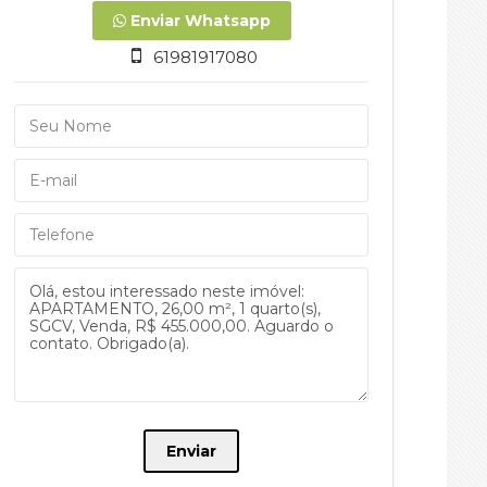
Enviar Whatsapp
61981917080
Enviar