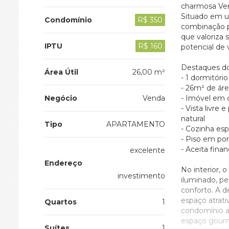
charmosa Veni
Situado em u
Condomínio
R$ 350
combinação pe
que valoriza 
IPTU
R$ 160
potencial de 
Destaques do
Área Útil
26,00 m²
- 1 dormitór
- 26m² de áre
Negócio
Venda
- Imóvel em 
- Vista livre
natural
Tipo
APARTAMENTO
- Cozinha es
- Piso em por
- Aceita fina
excelente
Endereço
No interior,
investimento
iluminado, pe
conforto. A 
espaço atrati
Quartos
1
condomínio ag
espaço gourme
Suítes
1