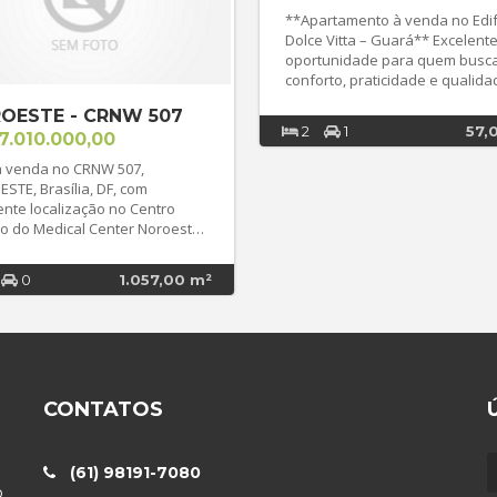
**Apartamento à venda no Edif
Dolce Vitta – Guará** Excelente
oportunidade para quem busc
conforto, praticidade e qualid
vida! Apartamento totalmente
OESTE - CRNW 507
**mobiliado e reformado**, pr
2
1
57,
7.010.000,00
para morar, com acabamento
moderno e de bom gosto. Os
à venda no CRNW 507,
ambientes foram planejados p
STE, Brasília, DF, com
oferecer funcionalidade, confo
ente localização no Centro
sofisticação, proporcionando 
o do Medical Center Noroeste.
experiência única desde o prim
58 m² de área útil e
dia. Localizado no Edifício Dolce
guração funcional, oferece
Vitta, um condomínio completo,
0
1.057,00 m²
e potencial para consultório
estrutura de lazer e segurança
paço de negócios, garantindo
toda a família. Desfrute de pisc
lidade e fluxo constante de
academia, salão de festas, es
rea útil bem
gourmet, churrasqueira, playg
lizada do centro
quadra esportiva, portaria 24 
o, em frente a av principal do
e diversas outras comodidade
CONTATOS
te, alto fluxo de pessoas -
garantem bem-estar e
nte preparado para ar
tranquilidade. Além disso, o imóvel
cionado, aquecimento solar,
está em uma localização
o de TV, oxigênio e gás
(61) 98191-7080
privilegiada no Guará, próximo
iro e instalações
o