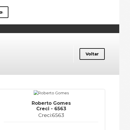
o
om
Voltar
Roberto Gomes
Creci - 6563
Creci:6563