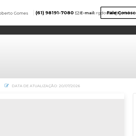
(61) 98191-7080
Fale Conosc
E-mail:
rgdovale@gmail.c
DATA DE ATUALIZAÇÃO: 20/07/2026