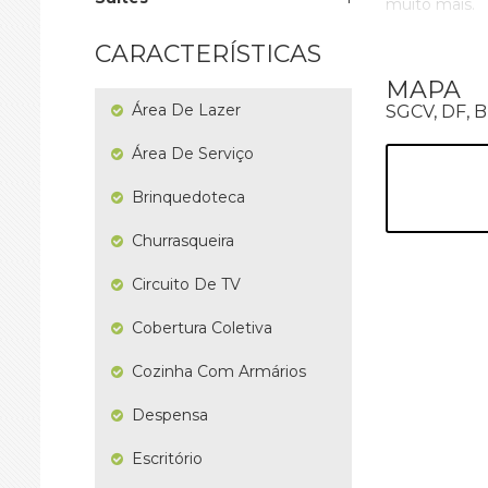
muito mais.
A estrutura 
CARACTERÍSTICAS
uma área de l
MAPA
Com uma posiç
Área De Lazer
SGCV, DF, 
iluminação na
valorização d
Área De Serviço
A localização
Brinquedoteca
às principais 
uma excelent
Churrasqueira
conveniência,
Circuito De TV
Aproveite es
potencial de 
Cobertura Coletiva
contato agor
investimento
Cozinha Com Armários
venda direta
Despensa
Visitas
Escritório
Roberto Go