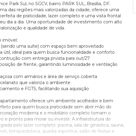
ce Park Sul, no SGCV, bairro PARK SUL, Brasília, DF.
ma das regiões mais valorizadas da cidade, oferece uma
rfeita de praticidade, lazer completo e uma vista frontal
seu dia a dia. Uma oportunidade de investimento com alto
valorização e qualidade de vida.
 imóvel:
io (sendo uma suíte) com espaço bem aproveitado
a útil, ideal para quem busca funcionalidade e conforto
contrução com entrega prvista para out/27
 e posição de frente, garantindo luminosidade e ventilação
paçosa com armários e área de serviço coberta
celanato que valoriza o ambiente
nciamento e FGTS, facilitando sua aquisição
 o apartamento oferece um ambiente acolhedor e bem
rfeito para quem busca praticidade sem abrir mão do
decoração moderna e o mobiliário completo tornam o
vo e pronto para morar ou investir. A infraestrutura do
rada pelo lazer completo: piscina, sala de ginástica, sauna,
t, brinquedoteca, quadra esportiva, salão de festas e