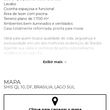
Lavabo
Cozinha espaçosa e funcional
Área de lazer com piscina
Terreno plano de 1.700 m²
Ambientes bem iluminados e ventilados
Casa totalmente reformada, pronta para morar
Ideal para quem busca qualidade de vida, segurança e
exclusividade em um dos melhores endereços de Brasília.
Agende sua visita e conheça de perto esta belíssima
residência no Lago Sul.
Exibir mais
**** Imovel ocupado, favor solicitar visitas com antecedência
A sua oportunidade de morar com estilo e elegância está
aqui. Entre em contato agora mesmo e agende uma visita
MAPA
para conhecer essa excelente residência.
SHIS QL 10, DF, BRASILIA, LAGO SUL
ROBERTO GOMES
Consultor imobiliário
Desde 1997 fazendo bons negócio
Avaliação para venda e locação
Clique para carregar o mapa