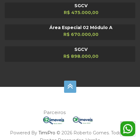
Entre em contato agora mesmo e agende uma visita para
SGCV
conhecer seu próximo investimento. venda diretamento com
a construtora Visitas Roberto Gomes 61 98191-7080
R$ 475.000,00
Área Especial 02 Módulo A
R$ 670.000,00
SGCV
R$ 898.000,00
Parceiros
Powered By
TimiPro
© 2026 Roberto Gomes. Todos os