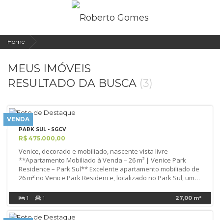
Home
MEUS IMÓVEIS
RESULTADO DA BUSCA
(3)
VENDA
PARK SUL - SGCV
R$ 475.000,00
Venice, decorado e mobiliado, nascente vista livre
**Apartamento Mobiliado à Venda – 26 m² | Venice Park
Residence – Park Sul** Excelente apartamento mobiliado de
26 m² no Venice Park Residence, localizado no Park Sul, uma
das regiões mais valorizadas de Brasília. O imóvel possui
ambiente bem planejado, totalmente mobiliado, com móveis
1
1
27,00 m²
sob medida, ar-condicionado, cozinha equipada com
armários, cooktop, geladeira e micro-ondas, além de